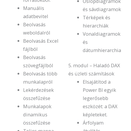
Oslopdiagramok
Manuális
és sávdiagramok
adatbevitel
Térképek és
Beolvasás
hierarchiák
weboldalról
Vonaldiagramok
Beolvasás Excel
és
fájlból
dátumhierarchia
Beolvasás
szövegfájlból
5. modul – Haladó DAX
Beolvasás több
és üzleti számítások
munkalapról
Elsajátítod a
Lekérdezések
Power BI egyik
összefűzése
legerősebb
Munkalapok
eszközét: a DAX
dinamikus
képleteket.
összefűzése
Árfolyam
Teljes mappa
átváltás