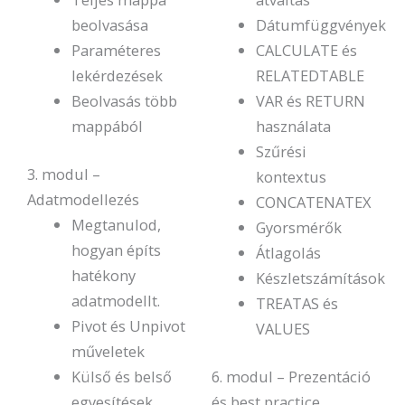
beolvasása
Dátumfüggvények
Paraméteres
CALCULATE és
lekérdezések
RELATEDTABLE
Beolvasás több
VAR és RETURN
mappából
használata
Szűrési
3. modul –
kontextus
Adatmodellezés
CONCATENATEX
Megtanulod,
Gyorsmérők
hogyan építs
Átlagolás
hatékony
Készletszámítások
adatmodellt.
TREATAS és
Pivot és Unpivot
VALUES
műveletek
Külső és belső
6. modul – Prezentáció
egyesítések
és best practice