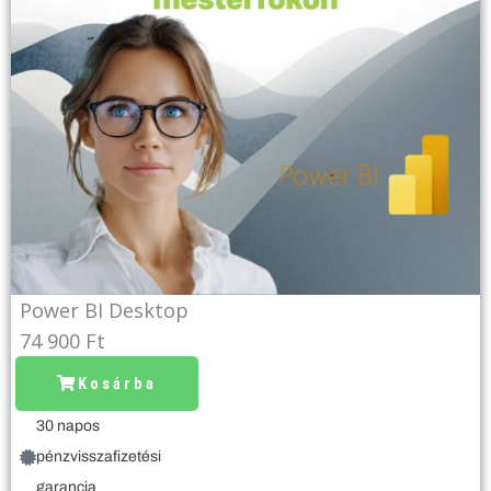
Power BI Desktop
74 900
Ft
Power
Kosárba
BI
30 napos
Desktop
pénzvisszafizetési
mennyiség
garancia