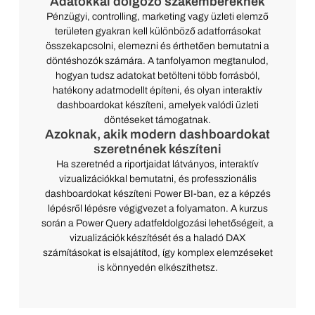
Adatokkal dolgozó szakembereknek
Pénzügyi, controlling, marketing vagy üzleti elemző
területen gyakran kell különböző adatforrásokat
összekapcsolni, elemezni és érthetően bemutatni a
döntéshozók számára. A tanfolyamon megtanulod,
hogyan tudsz adatokat betölteni több forrásból,
hatékony adatmodellt építeni, és olyan interaktív
dashboardokat készíteni, amelyek valódi üzleti
döntéseket támogatnak.
Azoknak, akik modern dashboardokat
szeretnének készíteni
Ha szeretnéd a riportjaidat látványos, interaktív
vizualizációkkal bemutatni, és professzionális
dashboardokat készíteni Power BI-ban, ez a képzés
lépésről lépésre végigvezet a folyamaton. A kurzus
során a Power Query adatfeldolgozási lehetőségeit, a
vizualizációk készítését és a haladó DAX
számításokat is elsajátítod, így komplex elemzéseket
is könnyedén elkészíthetsz.