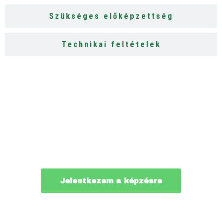
Szükséges előképzettség
Technikai feltételek
Ne maradj le!
Kezdd el még ma a képzést, és tanuld meg,
hogyan készíthetsz professzionális Power BI
dashboardokat, amelyek valódi üzleti
döntéseket támogatnak.
Jelentkezem a képzésre