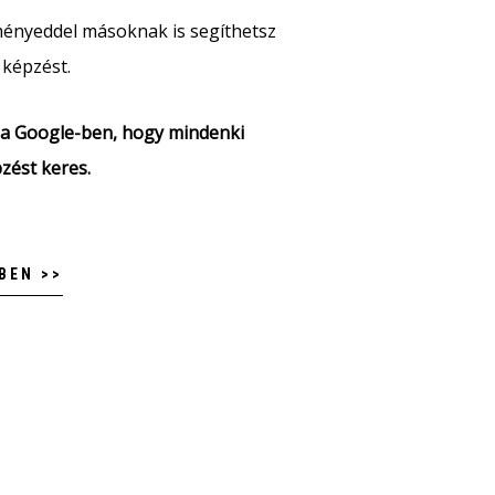
ményeddel másoknak is segíthetsz
 képzést.
nk a Google-ben, hogy mindenki
pzést keres.
BEN >>