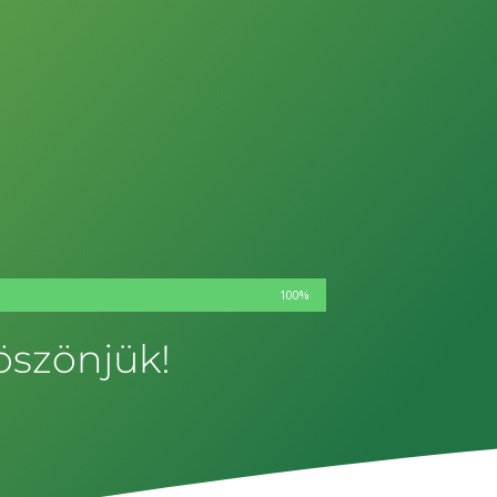
100%
öszönjük!