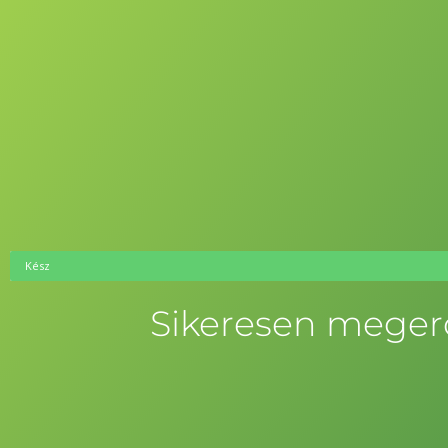
Kész
Sikeresen megerő