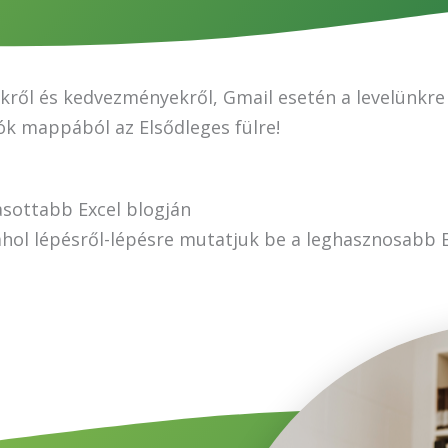
ekről és kedvezményekről, Gmail esetén a levelünkr
ók mappából az Elsődleges fülre!
sottabb Excel blogján
 ahol lépésről-lépésre mutatjuk be a leghasznosabb E