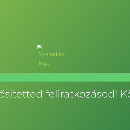
sítetted feliratkozásod! K