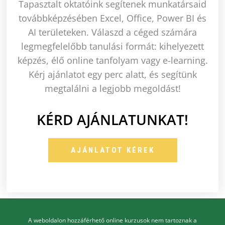
Tapasztalt oktatóink segítenek munkatársaid
továbbképzésében Excel, Office, Power BI és
AI területeken. Válaszd a céged számára
legmegfelelőbb tanulási formát: kihelyezett
képzés, élő online tanfolyam vagy e-learning.
Kérj ajánlatot egy perc alatt, és segítünk
megtalálni a legjobb megoldást!
KÉRD AJÁNLATUNKAT!
AJÁNLATOT KÉREK
A weboldalon hozzáférhető online kurzusok nem tartoznak a