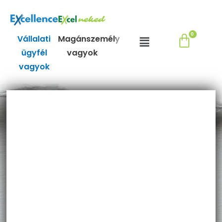
Skip
to
content
Menu
Vállalati
Magánszemély
ügyfél
vagyok
vagyok