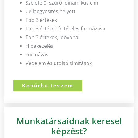
Szeletelő, szűrő, dinamikus cím
Cellaegyesítés helyett
Top 3 értékek
Top 3 értékek feltételes formázása
Top 3 értékek, idővonal
Hibakezelés
Formázás
Védelem és utolsó simítások
MS
Kosárba teszem
Excel
Kimutatás
Extra
mennyiség
Munkatársaidnak keresel
képzést?