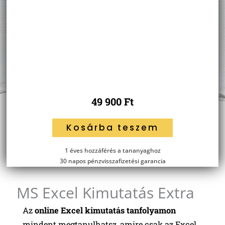
49 900
Ft
MS
Kosárba teszem
Excel
Kimutatás
1 éves hozzáférés a tananyaghoz
Extra
30 napos pénzvisszafizetési garancia
mennyiség
MS Excel Kimutatás Extra
Az
online Excel kimutatás tanfolyamon
mindent megtanulhatsz, amire csak az Excel