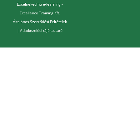
Excelneked.hu e-learning -
Excellence Training Kft.
Általános Szerződési Feltételek
|
Adatkezelési tájékoztató