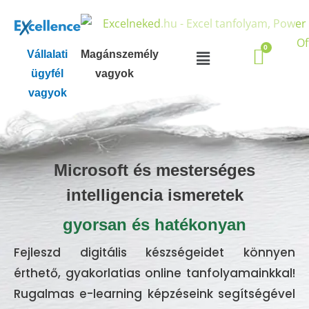
Skip
to
content
Menu
Vállalati
Magánszemély
ügyfél
vagyok
vagyok
Microsoft és mesterséges
intelligencia ismeretek
gyorsan és hatékonyan
Fejleszd digitális készségeidet könnyen
érthető, gyakorlatias online tanfolyamainkkal!
Rugalmas e-learning képzéseink segítségével