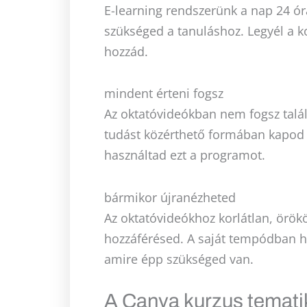
E-learning rendszerünk a nap 24 ó
szükséged a tanuláshoz. Legyél a k
hozzád.
mindent érteni fogsz
Az oktatóvideókban nem fogsz talál
tudást közérthető formában kapod 
használtad ezt a programot.
bármikor újranézheted
Az oktatóvideókhoz korlátlan, örökö
hozzáférésed. A saját tempódban h
amire épp szükséged van.
A Canva kurzus temati