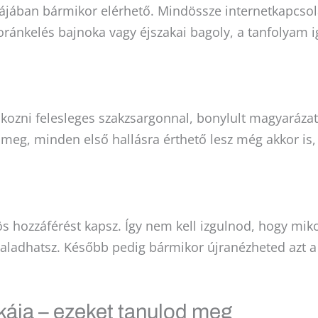
rájában bármikor elérhető. Mindössze internetkapcsol
oránkelés bajnoka vagy éjszakai bagoly, a tanfolyam 
kozni felesleges szakzsargonnal, bonylult magyarázat
meg, minden első hallásra érthető lesz még akkor is
s hozzáférést kapsz. Így nem kell izgulnod, hogy mikor
aladhatsz. Később pedig bármikor újranézheted azt a 
kája – ezeket tanulod meg