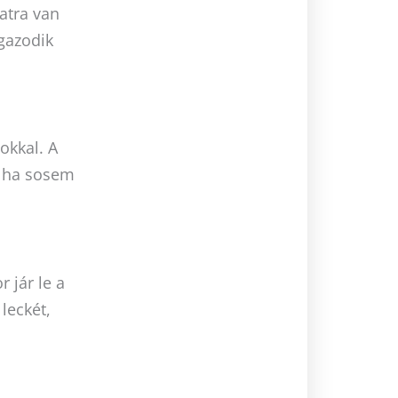
atra van
igazodik
okkal. A
, ha sosem
 jár le a
leckét,