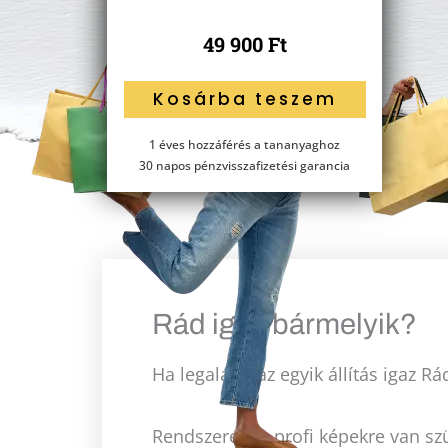
49 900
Ft
Canva
Kosárba teszem
mester
mennyiség
1 éves hozzáférés a tananyaghoz
30 napos pénzvisszafizetési garancia
Rád igaz bármelyik?
Ha legalább az egyik állítás igaz 
Rendszeresen profi képekre van s