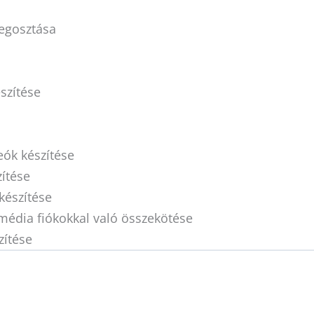
megosztása
észítése
eók készítése
ítése
készítése
média fiókokkal való összekötése
zítése