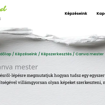
Képzéseink
Kap
k
dőlap
/
Képzéseink
/
Képszerkesztés
/ Canva mester
anva mester
ésről-lépésre megmutatjuk hogyan tudsz egy egyszer
ítségével villámgyorsan olyan képeket szerkeszteni, m