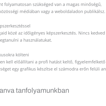
ént folyamatosan szükséged van a magas minőségű,
a közösségi médiában vagy a weboldaladon publikálsz.
pszerkesztéssel
gaid közé az időigényes képszerkesztés. Nincs kedved
gtanulni a használatukat.
kusokra költeni
n kell előállítani a profi hatást keltő, figyelemfelkető
éget egy grafikus készítse el számodra erőn felüli a
 Canva tanfolyamunkban