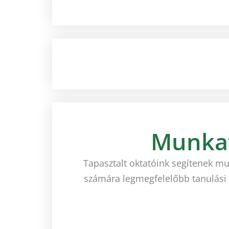
mennyiség
Munkat
Tapasztalt oktatóink segítenek mu
számára legmegfelelőbb tanulási f