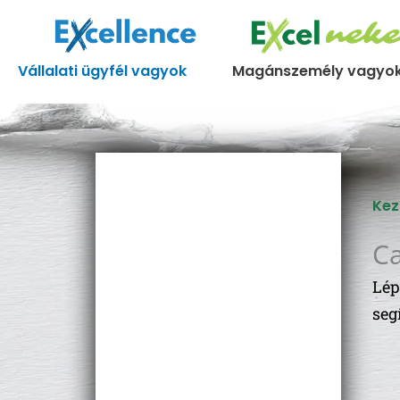
Skip
to
content
Vállalati ügyfél vagyok
Magánszemély vagyo
Kez
C
Lép
seg