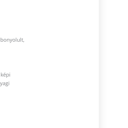
 bonyolult,
 képi
nyagi