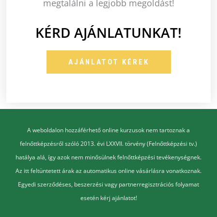
megtalálni a legjobb megoldást!
KÉRD AJÁNLATUNKAT!
AJÁNLATOT KÉREK
A weboldalon hozzáférhető online kurzusok nem tartoznak a
felnőttképzésről szóló 2013. évi LXXVII. törvény (Felnőttképzési tv.)
hatálya alá, így azok nem minősülnek felnőttképzési tevékenységnek.
Az itt feltüntetett árak az automatikus online vásárlásra vonatkoznak.
Egyedi szerződéses, beszerzési vagy partnerregisztrációs folyamat
esetén kérj ajánlatot!