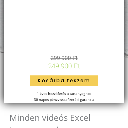
Original
Current
299 900
Ft
249 900
Ft
price
price
was:
is:
Minden
Kosárba teszem
299
249
videós
900 Ft.
900 Ft.
Excel
1 éves hozzáférés a tananyaghoz
tananyagunk
30 napos pénzvisszafizetési garancia
mennyiség
Minden videós Excel