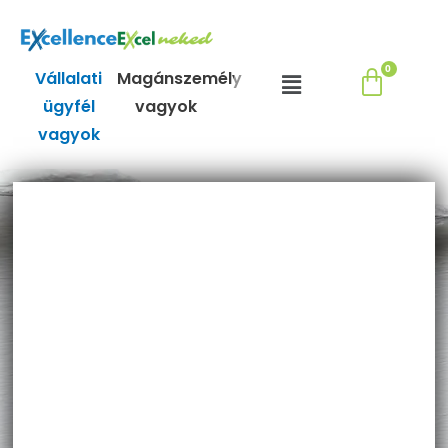
Skip
to
content
Menu
Vállalati
Magánszemély
ügyfél
vagyok
vagyok