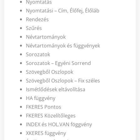
Nyomtatás
Nyomtatási – Cím, Élőfej, Élőláb
Rendezés
Szűrés
Névtartományok
Névtartományok és függvények
Sorozatok
Sorozatok – Egyéni Sorrend
Szövegből Oszlopok
Szövegből Oszlopok – Fix széles
Ismétlődések eltávolítása
HA függvény
FKERES Pontos
FKERES Közelítőleges
INDEX és HOL.VAN föggvény
XKERES függvény