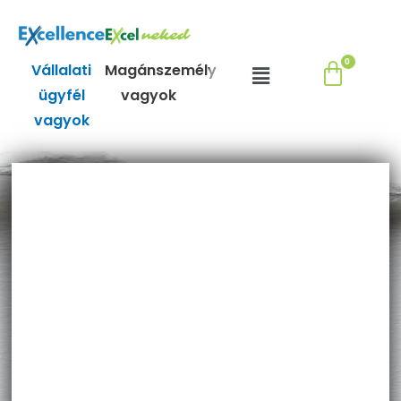
Skip
to
content
Menu
Vállalati
Magánszemély
ügyfél
vagyok
vagyok