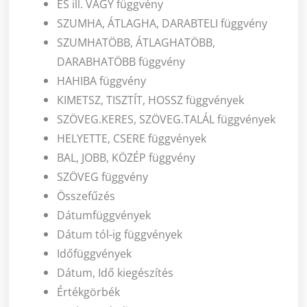
ÉS ill. VAGY függvény
SZUMHA, ÁTLAGHA, DARABTELI függvény
SZUMHATÖBB, ÁTLAGHATÖBB,
DARABHATÖBB függvény
HAHIBA függvény
KIMETSZ, TISZTÍT, HOSSZ függvények
SZÖVEG.KERES, SZÖVEG.TALÁL függvények
HELYETTE, CSERE függvények
BAL, JOBB, KÖZÉP függvény
SZÖVEG függvény
Összefűzés
Dátumfüggvények
Dátum tól-ig függvények
Időfüggvények
Dátum, Idő kiegészítés
Értékgörbék