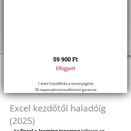
59 900
Ft
Elfogyott
1 éves hozzáférés a tananyaghoz
30 napos pénzvisszafizetési garancia
Excel kezdőtől haladóig
(2025)
Az
Excel e-learning tananyag
teljesen az