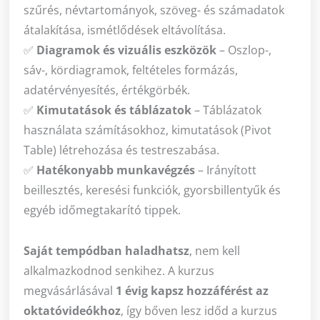
szűrés, névtartományok, szöveg- és számadatok
átalakítása, ismétlődések eltávolítása.
✅
Diagramok és vizuális eszközök
– Oszlop-,
sáv-, kördiagramok, feltételes formázás,
adatérvényesítés, értékgörbék.
✅
Kimutatások és táblázatok
– Táblázatok
használata számításokhoz, kimutatások (Pivot
Table) létrehozása és testreszabása.
✅
Hatékonyabb munkavégzés
– Irányított
beillesztés, keresési funkciók, gyorsbillentyűk és
egyéb időmegtakarító tippek.
Saját tempódban haladhatsz
, nem kell
alkalmazkodnod senkihez. A kurzus
megvásárlásával
1 évig kapsz hozzáférést az
oktatóvideókhoz
, így bőven lesz időd a kurzus