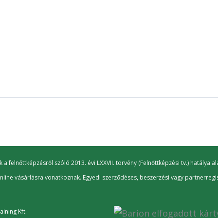
felnőttképzésről szóló 2013. évi LXXVII. törvény (Felnőttképzési tv.) hatálya 
 online vásárlásra vonatkoznak. Egyedi szerződéses, beszerzési vagy partnerregis
ining Kft.