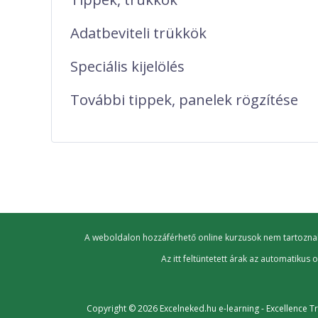
Adatbeviteli trükkök
Speciális kijelölés
További tippek, panelek rögzítése
A weboldalon hozzáférhető online kurzusok nem tartoznak a 
Az itt feltüntetett árak az automatikus
Copyright © 2026 Excelneked.hu e-learning - Excellence Tra