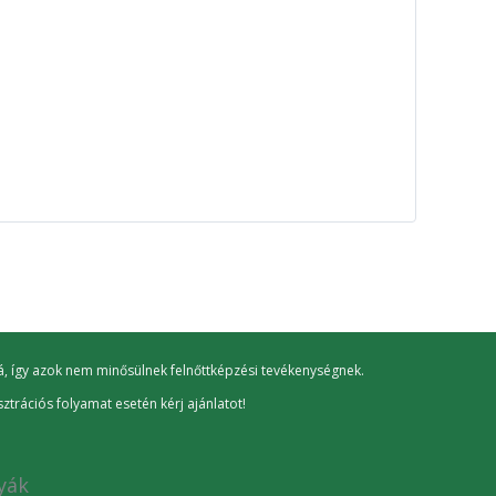
alá, így azok nem minősülnek felnőttképzési tevékenységnek.
ztrációs folyamat esetén kérj ajánlatot!