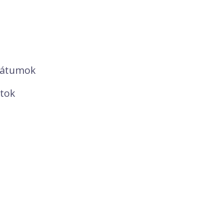
mátumok
tok