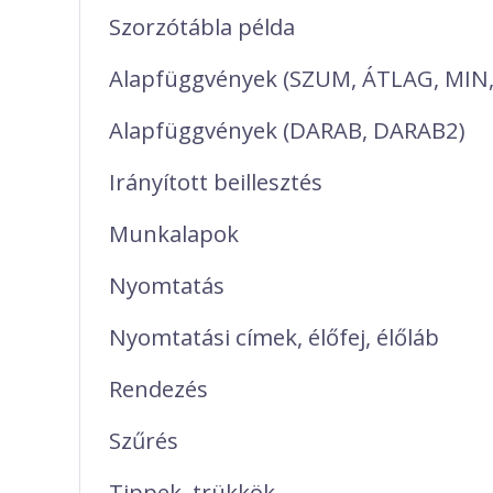
Szorzótábla példa
Alapfüggvények (SZUM, ÁTLAG, MIN
Alapfüggvények (DARAB, DARAB2)
Irányított beillesztés
Munkalapok
Nyomtatás
Nyomtatási címek, élőfej, élőláb
Rendezés
Szűrés
Tippek, trükkök