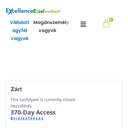
Skip
to
content
Menu
Vállalati
Magánszemély
ügyfél
vagyok
vagyok
Zárt
This tanfolyam is currently closed
Hozzáférés
370-Day Access
Bejelentkezés