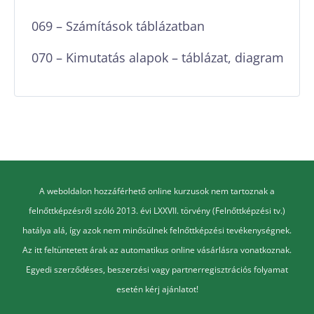
069 – Számítások táblázatban
070 – Kimutatás alapok – táblázat, diagram
A weboldalon hozzáférhető online kurzusok nem tartoznak a
felnőttképzésről szóló 2013. évi LXXVII. törvény (Felnőttképzési tv.)
hatálya alá, így azok nem minősülnek felnőttképzési tevékenységnek.
Az itt feltüntetett árak az automatikus online vásárlásra vonatkoznak.
Egyedi szerződéses, beszerzési vagy partnerregisztrációs folyamat
esetén kérj ajánlatot!