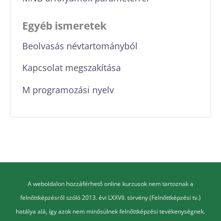
Egyéb ismeretek
Beolvasás névtartományból
Kapcsolat megszakítása
M programozási nyelv
A weboldalon hozzáférhető online kurzusok nem tartoznak a
felnőttképzésről szóló 2013. évi LXXVII. törvény (Felnőttképzési tv.)
hatálya alá, így azok nem minősülnek felnőttképzési tevékenységnek.