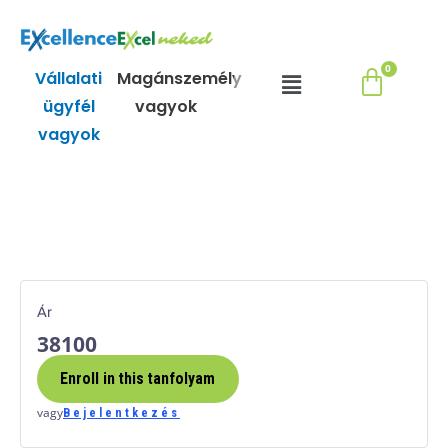
Skip
to
content
Menu
Vállalati
Magánszemély
ügyfél
vagyok
vagyok
Ár
38100
Enroll in this tanfolyam
vagy
Bejelentkezés