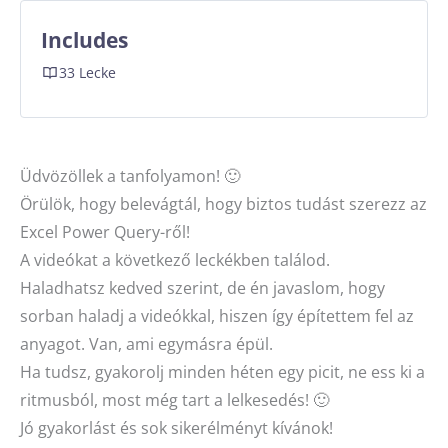
Includes
33 Lecke
Üdvözöllek a tanfolyamon! 🙂
Örülök, hogy belevágtál, hogy biztos tudást szerezz az
Excel Power Query-ről!
A videókat a következő leckékben találod.
Haladhatsz kedved szerint, de én javaslom, hogy
sorban haladj a videókkal, hiszen így építettem fel az
anyagot. Van, ami egymásra épül.
Ha tudsz, gyakorolj minden héten egy picit, ne ess ki a
ritmusból, most még tart a lelkesedés! 🙂
Jó gyakorlást és sok sikerélményt kívánok!