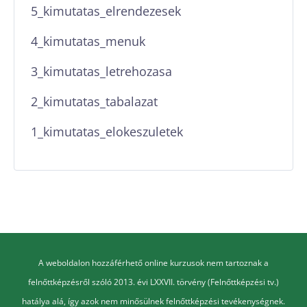
5_kimutatas_elrendezesek
4_kimutatas_menuk
3_kimutatas_letrehozasa
2_kimutatas_tabalazat
1_kimutatas_elokeszuletek
A weboldalon hozzáférhető online kurzusok nem tartoznak a
felnőttképzésről szóló 2013. évi LXXVII. törvény (Felnőttképzési tv.)
hatálya alá, így azok nem minősülnek felnőttképzési tevékenységnek.