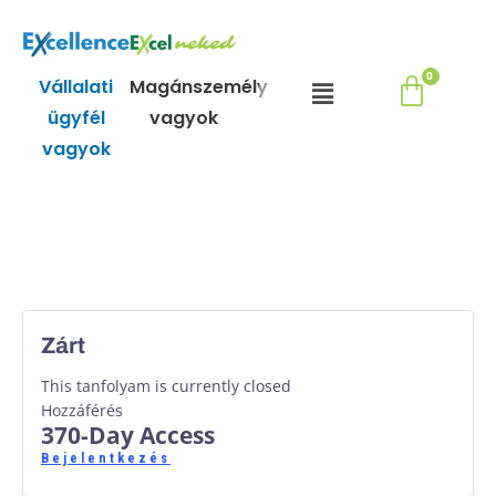
Skip
to
content
Menu
Vállalati
Magánszemély
ügyfél
vagyok
vagyok
Zárt
This tanfolyam is currently closed
Hozzáférés
370-Day Access
Bejelentkezés