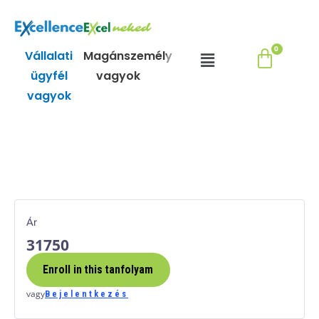
Skip
to
content
Menu
Vállalati
Magánszemély
ügyfél
vagyok
vagyok
Ár
31750
Enroll in this tanfolyam
vagy
Bejelentkezés