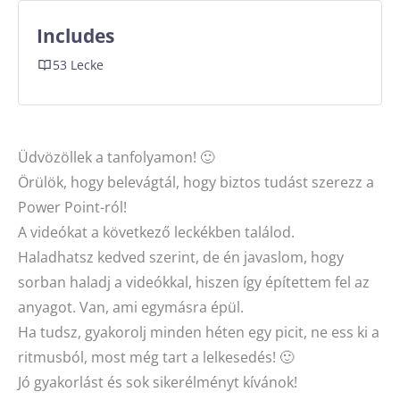
Includes
53 Lecke
Üdvözöllek a tanfolyamon! 🙂
Örülök, hogy belevágtál, hogy biztos tudást szerezz a
Power Point-ról!
A videókat a következő leckékben találod.
Haladhatsz kedved szerint, de én javaslom, hogy
sorban haladj a videókkal, hiszen így építettem fel az
anyagot. Van, ami egymásra épül.
Ha tudsz, gyakorolj minden héten egy picit, ne ess ki a
ritmusból, most még tart a lelkesedés! 🙂
Jó gyakorlást és sok sikerélményt kívánok!