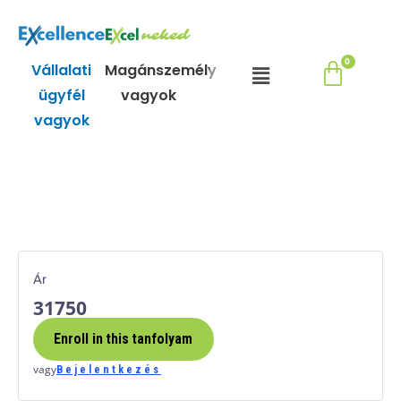
Skip
to
content
Menu
Vállalati
Magánszemély
ügyfél
vagyok
vagyok
Ár
31750
Enroll in this tanfolyam
vagy
Bejelentkezés