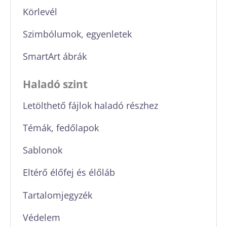
Körlevél
Szimbólumok, egyenletek
SmartArt ábrák
Haladó szint
Letölthető fájlok haladó részhez
Témák, fedőlapok
Sablonok
Eltérő élőfej és élőláb
Tartalomjegyzék
Védelem