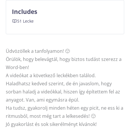
Includes
51 Lecke
Üdvözöllek a tanfolyamon! 🙂
Örülök, hogy belevágtál, hogy biztos tudást szerezz a
Word-ben!
A videókat a következő leckékben találod.
Haladhatsz kedved szerint, de én javaslom, hogy
sorban haladj a videókkal, hiszen így építettem fel az
anyagot. Van, ami egymásra épül.
Ha tudsz, gyakorolj minden héten egy picit, ne ess ki a
ritmusból, most még tart a lelkesedés! 🙂
Jó gyakorlást és sok sikerélményt kívánok!